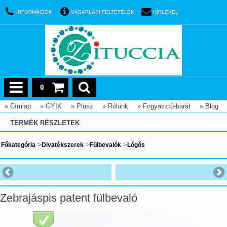
INFORMÁCIÓK
VÁSÁRLÁSI FELTÉTELEK
HÍRLEVÉL
0
» Címlap
» GYIK
» Plusz
» Rólunk
» Fogyasztó-barát
» Blog
TERMÉK RÉSZLETEK
Főkategória
>
Divatékszerek
>
Fülbevalók
>
Lógós
Zebrajáspis patent fülbevaló