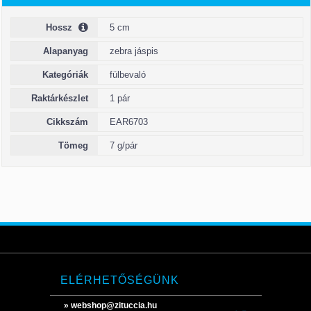
Hossz
5 cm
Alapanyag
zebra jáspis
Kategóriák
fülbevaló
Raktárkészlet
1 pár
Cikkszám
EAR6703
Tömeg
7 g/pár
ELÉRHETŐSÉGÜNK
» webshop@zituccia.hu