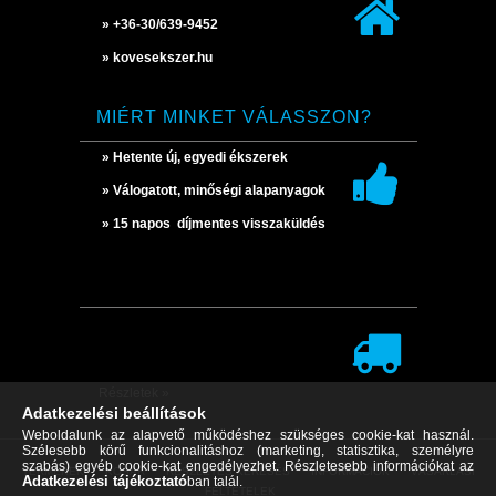
» +36-30/639-9452
» kovesekszer.hu
MIÉRT MINKET VÁLASSZON?
» Hetente új, egyedi ékszerek
» Válogatott, minőségi alapanyagok
» 15 napos díjmentes visszaküldés
Részletek »
Adatkezelési beállítások
Weboldalunk az alapvető működéshez szükséges cookie-kat használ.
Szélesebb körű funkcionalitáshoz (marketing, statisztika, személyre
szabás) egyéb cookie-kat engedélyezhet. Részletesebb információkat az
TERMÉKEK
KOSÁR
RÉSZLETES KERESÉS
INFORMÁCIÓK
VÁSÁRLÁSI
Adatkezelési tájékoztató
ban talál.
FELTÉTELEK