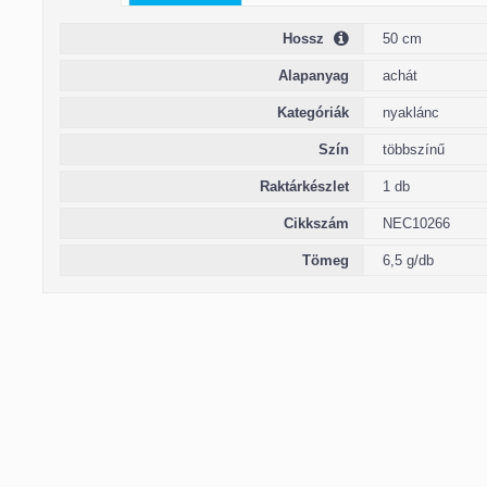
Hossz
50 cm
Alapanyag
achát
Kategóriák
nyaklánc
Szín
többszínű
Raktárkészlet
1 db
Cikkszám
NEC10266
Tömeg
6,5 g/db