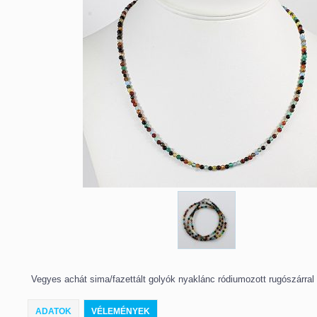
Vegyes achát sima/fazettált golyók nyaklánc ródiumozott rugószárral
ADATOK
VÉLEMÉNYEK